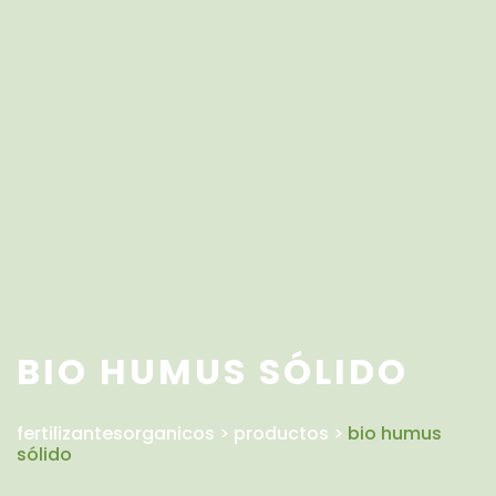
BIO HUMUS SÓLIDO
fertilizantesorganicos
>
productos
>
bio humus
sólido