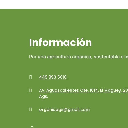
Información
Por una agricultura orgánica, sustentable e i
449 993 5610
Av. Aguascalientes Ote. 1014, El Maguey, 2
Ags.
organicags@gmail.com