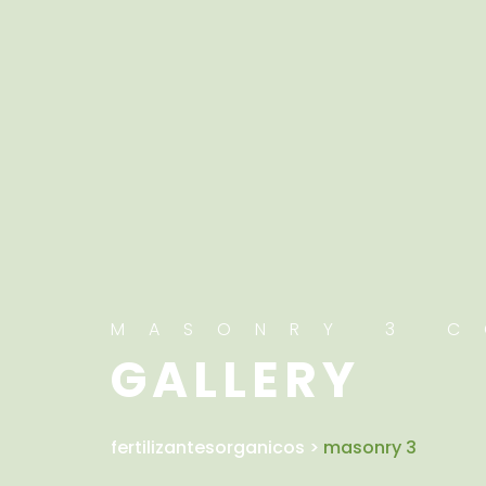
MASONRY 3 
GALLERY
fertilizantesorganicos
>
masonry 3