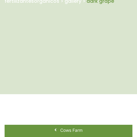
fertilizantesorganicos
>
gallery
>
dark grape
Cows Farm