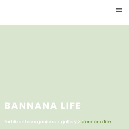
INICIO
NOSOTROS
PRODUCTOS
CONTACTO
BANNANA LIFE
fertilizantesorganicos
>
gallery
>
bannana life